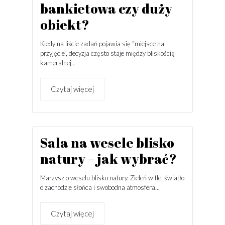
bankietowa czy duży
obiekt?
Kiedy na liście zadań pojawia się “miejsce na
przyjęcie”, decyzja często staje między bliskością
kameralnej...
Czytaj więcej
Sala na wesele blisko
natury – jak wybrać?
Marzysz o weselu blisko natury. Zieleń w tle, światło
o zachodzie słońca i swobodna atmosfera...
Czytaj więcej