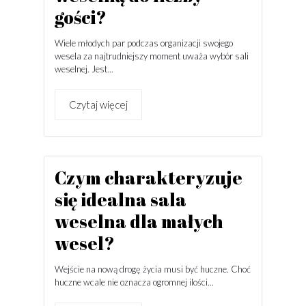
gości?
Wiele młodych par podczas organizacji swojego
wesela za najtrudniejszy moment uważa wybór sali
weselnej. Jest...
Czytaj więcej
Czym charakteryzuje
się idealna sala
weselna dla małych
wesel?
Wejście na nową drogę życia musi być huczne. Choć
huczne wcale nie oznacza ogromnej ilości...