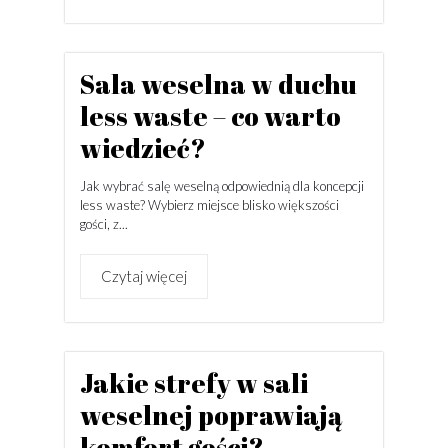
Sala weselna w duchu
less waste – co warto
wiedzieć?
Jak wybrać salę weselną odpowiednią dla koncepcji
less waste? Wybierz miejsce blisko większości
gości, z...
Czytaj więcej
Jakie strefy w sali
weselnej poprawiają
komfort gości?