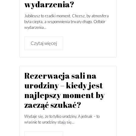
wydarzenia?
Jubileusz to rzadki moment. Chcesz, by atmosfera
była ciepła, a wspomnienia trwały długo. Odbiór
wydarzenia...
Czytaj więcej
Rezerwacja sali na
urodziny – kiedy jest
najlepszy moment by
zacząć szukać?
Wydaje się, że to tylko urodziny. A jednak – to
właśnie te urodziny stają się...