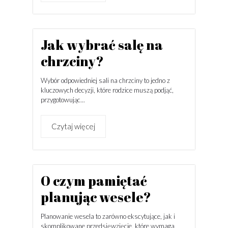
Jak wybrać salę na
chrzciny?
Wybór odpowiedniej sali na chrzciny to jedno z
kluczowych decyzji, które rodzice muszą podjąć,
przygotowując...
Czytaj więcej
O czym pamiętać
planując wesele?
Planowanie wesela to zarówno ekscytujące, jak i
skomplikowane przedsięwzięcie, które wymaga