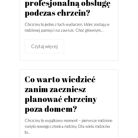
profesjonalną obsługę
podczas chrzcin?
Chrzciny to jedno z tych wydarzeń, które zostają w
rodzinnej pamięci na zawsze. Choć głównym...
Czytaj więcej
Co warto wiedzieć
zanim zaczniesz
planować chrzciny
poza domem?
Chrzciny to wyjątkowy moment – pierwsze rodzinne
święto nowego członka rodziny. Dla wielu rodziców
to...