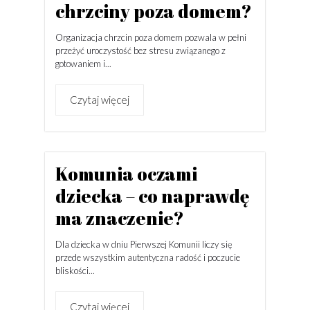
chrzciny poza domem?
Organizacja chrzcin poza domem pozwala w pełni
przeżyć uroczystość bez stresu związanego z
gotowaniem i...
Czytaj więcej
Komunia oczami
dziecka – co naprawdę
ma znaczenie?
Dla dziecka w dniu Pierwszej Komunii liczy się
przede wszystkim autentyczna radość i poczucie
bliskości...
Czytaj więcej