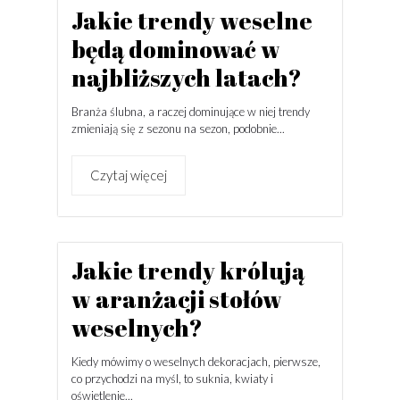
Jakie trendy weselne
będą dominować w
najbliższych latach?
Branża ślubna, a raczej dominujące w niej trendy
zmieniają się z sezonu na sezon, podobnie...
Czytaj więcej
Jakie trendy królują
w aranżacji stołów
weselnych?
Kiedy mówimy o weselnych dekoracjach, pierwsze,
co przychodzi na myśl, to suknia, kwiaty i
oświetlenie...