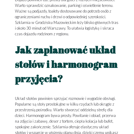
Warto sprawdzić oznakowanie, parking i oświetlenie terenu.
Ważne są podjazdy, toalety dostosowane do potrzeb osób z
ograniczeniami ruchu i drzwi o odpowiedniej szerokości.
Szklarnia w Grodzisku Mazowieckim leży blisko głównych tras
i około 30 minut od Warszawy. To ułatwia logistykę i skraca
czas dojazdu rodzinom z regionu.
Jak zaplanować układ
stołów i harmonogram
przyjęcia?
Układ stołów powinien sprzyjać rozmowie i wygodzie obsługi.
Popularne są stoły prostokątne w kilku rzędach lub okrągłe z
przestrzenią pośrodku. Warto stworzyć oddzielną strefę dla
dzieci. Harmonogram bywa prosty. Powitanie i obiad, przerwa
na zdjęcia i zabawę, deser z tortem, ciepła kolacja lub bufet,
spokojne zakończenie. Szklarnia oferuje elastyczny układ
stołów i wsparcie w ułożeniu planu dnia, dzięki czemu unikasz