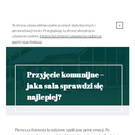
00
00
723 000 303 / pon.-pt. 10
-18
MENU
szklarnia@szklarniagrodzisk.pl
Ta strona używa plików cookie w celach statystycznych i
x
personalizacji treści. Przeglądając tą stronę akceptujesz
używanie cookies.
Możesz też zmienić ustawienia cookies w
swojej przeglądarce
.
Przyjęcie komunijne –
jaka sala sprawdzi się
najlepiej?
Pierwsza Komunia to rodzinne spotkanie pełne emocji. Po