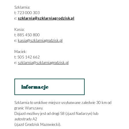
Szklarnia:
t: 723 000 303
e:
szklarnia@szklarniagrodzisk.pl
Kasia:
t: 885 450 800
e:
kasia@szklarniagrodzisk.pl
Maciek:
t: 505 142 662
e:
szklarnia@szklarniagrodzisk.pl
Informacje
Szklarnia to urokliwe miejsce usytuowane zaledwie 30 km od
granic Warszawy.
Dojazd możliwy jest od drogi S8 (zjazd Nadarzyn) lub
autostrady A2
(zjazd Grodzisk Mazowiecki).