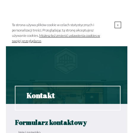
00
00
723 000 303 / pon.-pt. 10
-18
MENU
szklarnia@szklarniagrodzisk.pl
Ta strona używa plików cookie w celach statystycznych i
x
personalizacji treści. Przeglądając tą stronę akceptujesz
używanie cookies.
Możesz też zmienić ustawienia cookies w
swojej przeglądarce
.
Kontakt
Formularz kontaktowy
Imię i nazwisko