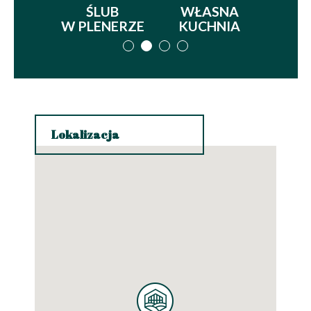
ING
ŚLUB
WŁASNA
NIETU
OŚCI
W PLENERZE
KUCHNIA
ATM
Lokalizacja