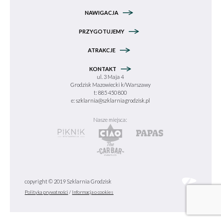
NAWIGACJA
PRZYGOTUJEMY
ATRAKCJE
KONTAKT
ul. 3 Maja 4
Grodzisk Mazowiecki k/Warszawy
t: 885 450 800
e:
szklarnia@szklarniagrodzisk.pl
Nasze miejsca:
copyright © 2019 Szklarnia Grodzisk
Polityka prywatności
/
Informacja o cookies