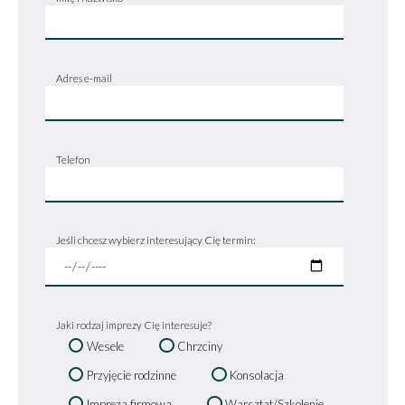
Adres e-mail
Telefon
Jeśli chcesz wybierz interesujący Cię termin:
Jaki rodzaj imprezy Cię interesuje?
Wesele
Chrzciny
Przyjęcie rodzinne
Konsolacja
Impreza firmowa
Warsztat/Szkolenie