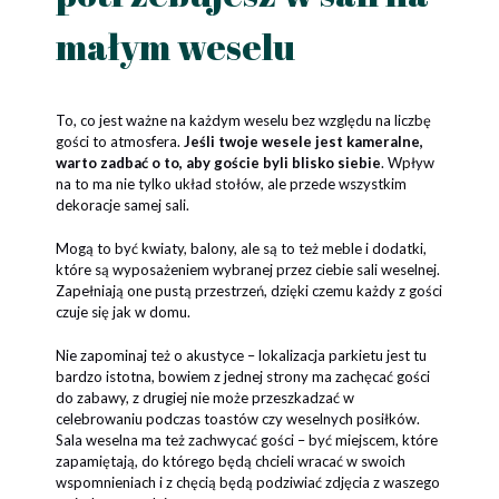
małym weselu
To, co jest ważne na każdym weselu bez względu na liczbę
gości to atmosfera.
Jeśli twoje wesele jest kameralne,
warto zadbać o to, aby goście byli blisko siebie
. Wpływ
na to ma nie tylko układ stołów, ale przede wszystkim
dekoracje samej sali.
Mogą to być kwiaty, balony, ale są to też meble i dodatki,
które są wyposażeniem wybranej przez ciebie sali weselnej.
Zapełniają one pustą przestrzeń, dzięki czemu każdy z gości
czuje się jak w domu.
Nie zapominaj też o akustyce – lokalizacja parkietu jest tu
bardzo istotna, bowiem z jednej strony ma zachęcać gości
do zabawy, z drugiej nie może przeszkadzać w
celebrowaniu podczas toastów czy weselnych posiłków.
Sala weselna ma też zachwycać gości – być miejscem, które
zapamiętają, do którego będą chcieli wracać w swoich
wspomnieniach i z chęcią będą podziwiać zdjęcia z waszego