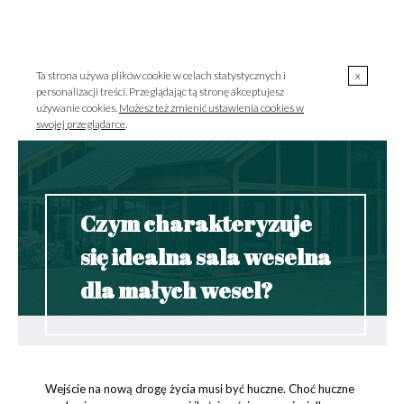
00
00
723 000 303 / pon.-pt. 10
-18
MENU
szklarnia@szklarniagrodzisk.pl
Ta strona używa plików cookie w celach statystycznych i
x
personalizacji treści. Przeglądając tą stronę akceptujesz
używanie cookies.
Możesz też zmienić ustawienia cookies w
swojej przeglądarce
.
Czym charakteryzuje
się idealna sala weselna
dla małych wesel?
Wejście na nową drogę życia musi być huczne. Choć huczne