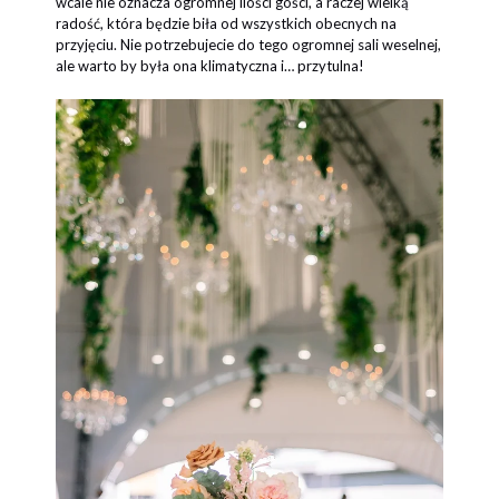
wcale nie oznacza ogromnej ilości gości, a raczej wielką
radość, która będzie biła od wszystkich obecnych na
przyjęciu. Nie potrzebujecie do tego ogromnej sali weselnej,
ale warto by była ona klimatyczna i… przytulna!