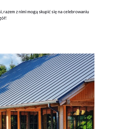
i, razem z nimi mogą skupić się na celebrowaniu
gół!