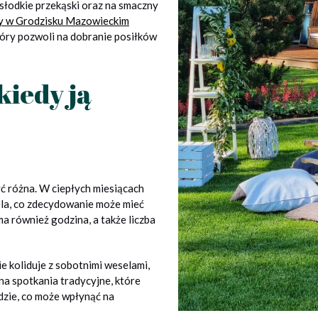
 słodkie przekąski oraz na smaczny
ny w Grodzisku Mazowieckim
tóry pozwoli na dobranie posiłków
kiedy ją
ć różna. W ciepłych miesiącach
la, co zdecydowanie może mieć
a również godzina, a także liczba
ie koliduje z sobotnimi weselami,
na spotkania tradycyjne, które
dzie, co może wpłynąć na