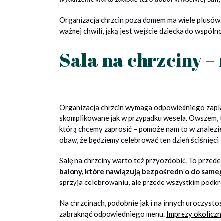
Organizacja chrzcin poza domem ma wiele plusów. 
ważnej chwili, jaką jest wejście dziecka do wspól
Sala na chrzciny –
Organizacja chrzcin wymaga odpowiedniego zaplan
skomplikowane jak w przypadku wesela. Owszem, tu
którą chcemy zaprosić – pomoże nam to w znalezi
obaw, że będziemy celebrować ten dzień ściśnięci l
Salę na chrzciny warto też przyozdobić. To przed
balony, które nawiązują bezpośrednio do sam
sprzyja celebrowaniu, ale przede wszystkim podk
Na chrzcinach, podobnie jak i na innych uroczysto
zabraknąć odpowiedniego menu.
Imprezy okolicz