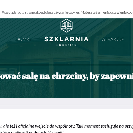
i. Przeglądając tą stronę akceptujesz używanie cookies.
Możesz też zmienić ustawienia coo
DOMKI
ATRAKCJE
wać salę na chrzciny, by zapewn
, ale też i oficjalne wejście do wspólnoty. Taki moment zasługuje na przyj
która podkreśli podniosłość chwili.