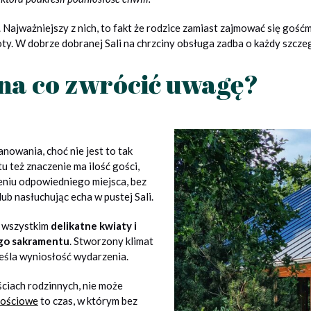
Najważniejszy z nich, to fakt że rodzice zamiast zajmować się gośćm
noty. W dobrze dobranej Sali na chrzciny obsługa zadba o każdy szcze
 na co zwrócić uwagę?
owania, choć nie jest to tak
 też znaczenie ma ilość gości,
eniu odpowiedniego miejsca, bez
ub nasłuchując echa w pustej Sali.
e wszystkim
delikatne kwiaty i
ego sakramentu
. Stworzony klimat
reśla wyniosłość wydarzenia.
ściach rodzinnych, nie może
nościowe
to czas, w którym bez