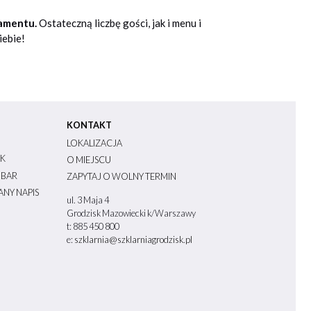
ramentu.
Ostateczną liczbę gości, jak i menu i
iebie!
KONTAKT
LOKALIZACJA
K
O MIEJSCU
 BAR
ZAPYTAJ O WOLNY TERMIN
NY NAPIS
ul. 3 Maja 4
Grodzisk Mazowiecki k/Warszawy
t: 885 450 800
e:
szklarnia@szklarniagrodzisk.pl