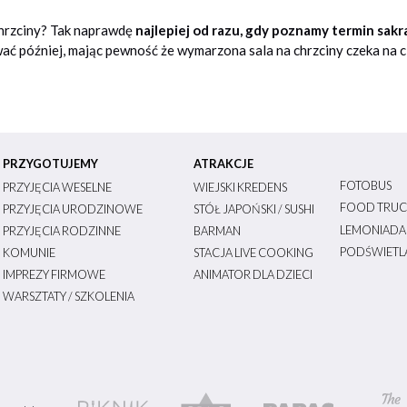
hrzciny? Tak naprawdę
najlepiej od razu, gdy poznamy termin sak
ć później, mając pewność że wymarzona sala na chrzciny czeka na c
PRZYGOTUJEMY
ATRAKCJE
FOTOBUS
PRZYJĘCIA WESELNE
WIEJSKI KREDENS
FOOD TRUC
PRZYJĘCIA URODZINOWE
STÓŁ JAPOŃSKI / SUSHI
LEMONIADA
PRZYJĘCIA RODZINNE
BARMAN
PODŚWIETLA
KOMUNIE
STACJA LIVE COOKING
IMPREZY FIRMOWE
ANIMATOR DLA DZIECI
WARSZTATY / SZKOLENIA