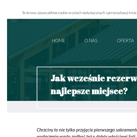
Ta strona używa plików cookie w celach statystycznych i personalizacji treśc
HOME
O NAS
OFERTA
Jak wcześnie rezerwo
najlepsze miejsce?
Chrzciny to nie tylko przyjęcie pierwszego sakramentu
wydarzenie warto zadbać też o dobór właściwej Sali, 