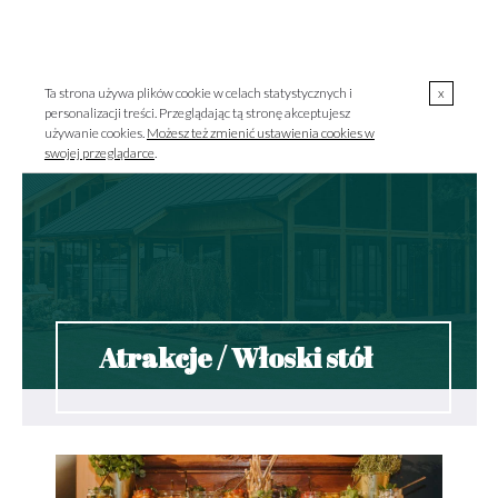
00
00
723 000 303 / pon.-pt. 10
-18
MENU
szklarnia@szklarniagrodzisk.pl
Ta strona używa plików cookie w celach statystycznych i
x
personalizacji treści. Przeglądając tą stronę akceptujesz
używanie cookies.
Możesz też zmienić ustawienia cookies w
swojej przeglądarce
.
Atrakcje / Włoski stół