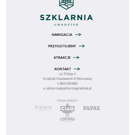
NAWIGACJA
PRZYGOTUJEMY
ATRAKCJE
KONTAKT
ul. 3 Maja 4
Grodzisk Mazowiecki k/Warszawy
t: 885 450 800
e:
szklarnia@szklarniagrodzisk.pl
Nasze miejsca: