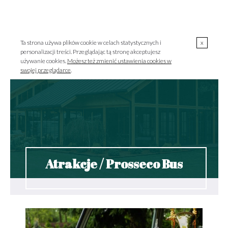
00
00
723 000 303 / pon.-pt. 10
-18
MENU
szklarnia@szklarniagrodzisk.pl
Ta strona używa plików cookie w celach statystycznych i
x
personalizacji treści. Przeglądając tą stronę akceptujesz
używanie cookies.
Możesz też zmienić ustawienia cookies w
swojej przeglądarce
.
Atrakcje / Prosseco Bus