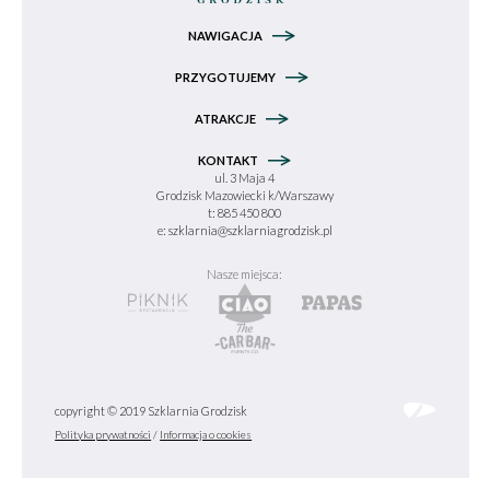
NAWIGACJA
PRZYGOTUJEMY
ATRAKCJE
KONTAKT
ul. 3 Maja 4
Grodzisk Mazowiecki k/Warszawy
t: 885 450 800
e:
szklarnia@szklarniagrodzisk.pl
Nasze miejsca:
copyright © 2019 Szklarnia Grodzisk
Polityka prywatności
/
Informacja o cookies