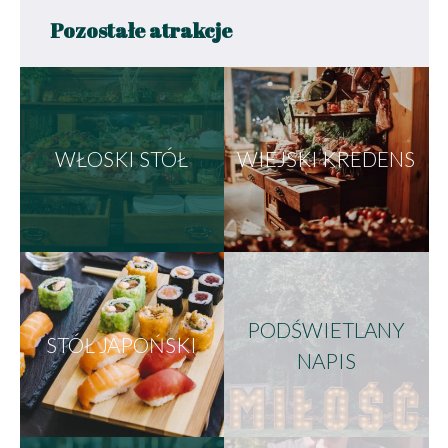
Pozostałe atrakcje
WŁOSKI STÓŁ
WIEJSKI KREDENS
PODŚWIETLANY
STÓŁ JAPOŃSKI
NAPIS