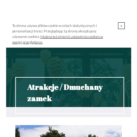
00
00
723 000 303 / pon.-pt. 10
-18
MENU
szklarnia@szklarniagrodzisk.pl
Ta strona używa plików cookie w celach statystycznych i
x
personalizacji treści. Przeglądając tą stronę akceptujesz
używanie cookies.
Możesz też zmienić ustawienia cookies w
swojej przeglądarce
.
Atrakcje / Dmuchany
zamek