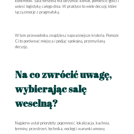
konkretów. Sala weselna ma utrzymać klimat, pomieścić gości i
unieść logistykę całego dnia. W praktyce to wiele decyzji, które
łączą emocje z pragmatyką.
W tym przewodniku znajdziesz najważniejsze kryteria. Pomoże
Ci to porównać miejsca i podjąć spokojną, przemyślaną
decyzję.
Na co zwrócić uwagę,
wybierając salę
weselną?
Najpierw ustal priorytety: pojemność, lokalizacja, kuchnia,
terminy, przestrzeń, technika, noclegi i warunki umowy.