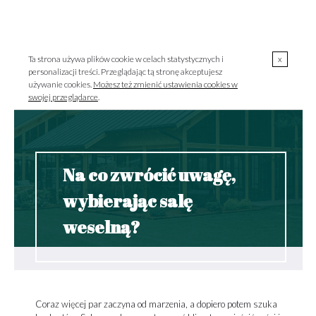
00
00
723 000 303 / pon.-pt. 10
-18
MENU
szklarnia@szklarniagrodzisk.pl
Ta strona używa plików cookie w celach statystycznych i
x
personalizacji treści. Przeglądając tą stronę akceptujesz
używanie cookies.
Możesz też zmienić ustawienia cookies w
swojej przeglądarce
.
Na co zwrócić uwagę,
wybierając salę
weselną?
Coraz więcej par zaczyna od marzenia, a dopiero potem szuka